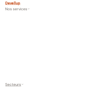
Devellup
Nos services
Fiche Google
Gestion de fiche
Création et
vérification
Protection de fiche
Posts
Google
Avis clients
Réponse aux avis
Demande d'avis
Analyse
des avis
Visibilité
Suivi de positions
Rapports et statistiques
Secteurs
Restaurants et cafés
Salons de
coiffure
Plombiers et
artisans
Kinésithérapeutes