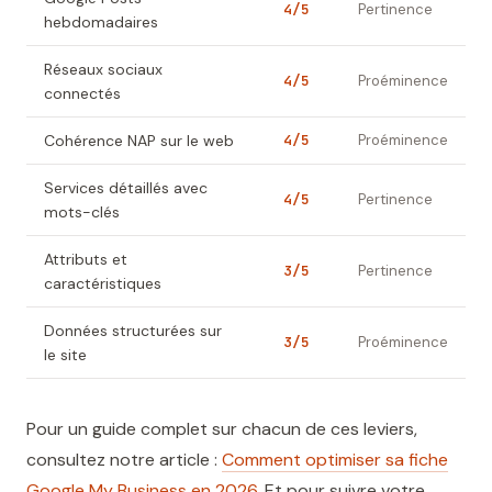
4/5
Pertinence
hebdomadaires
Réseaux sociaux
4/5
Proéminence
connectés
Cohérence NAP sur le web
4/5
Proéminence
Services détaillés avec
4/5
Pertinence
mots-clés
Attributs et
3/5
Pertinence
caractéristiques
Données structurées sur
3/5
Proéminence
le site
Pour un guide complet sur chacun de ces leviers,
consultez notre article :
Comment optimiser sa fiche
Google My Business en 2026
. Et pour suivre votre